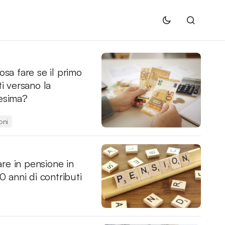
6
osa fare se il primo
ti versano la
esima?
oni
e in pensione in
20 anni di contributi