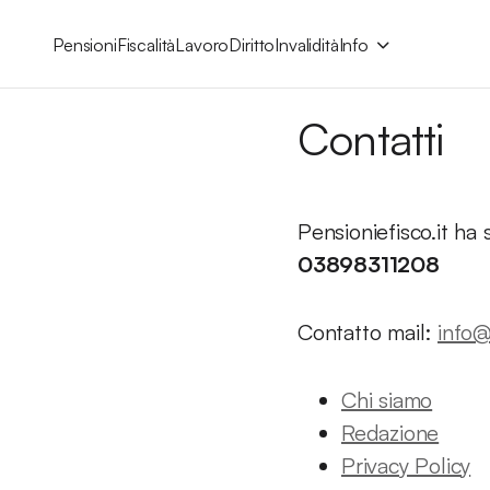
Pensioni
Fiscalità
Lavoro
Diritto
Invalidità
Info
Contatti
Pensioniefisco.it h
03898311208
Contatto mail:
info@
Chi siamo
Redazione
Privacy Policy