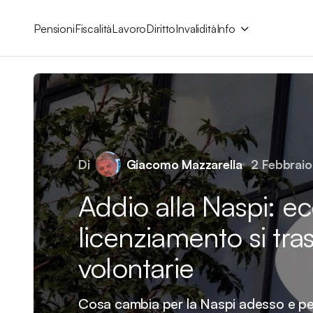
Pensioni
Fiscalità
Lavoro
Diritto
Invalidità
Info
Di
Giacomo Mazzarella
2 Febbrai
Addio alla Naspi: e
licenziamento si tra
volontarie
Cosa cambia per la Naspi adesso e p