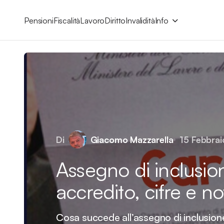
Pensioni
Fiscalità
Lavoro
Diritto
Invalidità
Info
Di
Giacomo Mazzarella
15 Febbra
Assegno di inclusion
accredito, cifre e no
Cosa succede all’assegno di inclusione