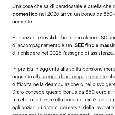
Una cosa che sa di paradossale è quella che m
domestico
nel 2025 arriva un bonus da 850 eu
aumento.
Per anziani e invalidi che hanno almeno 80 anni
di accompagnamento è un
ISEE fino a mass
di richiedere nel 2025 l’assegno di assistenza.
In pratica in aggiunta alla solita pensione mensi
aggiunta all’
assegno di accompagnamento
che
difficoltà nella deambulazione o nello svolgere 
Stato concede questo bonus da 850 euro al 
ma che non finisce alla badante, ma è utile a 
agli anziani di dotarsi dei servizi della lavorat
troppo per le tasche dei pensionati, ecco che