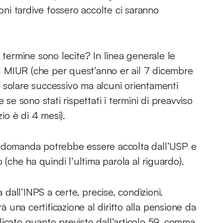
ioni tardive fossero accolte ci saranno
 termine sono lecite? In linea generale le
dal MIUR (che per quest’anno er ail 7 dicembre
 solare successivo ma alcuni orientamenti
 se sono stati rispettati i termini di preavviso
zio è di 4 mesi).
, la domanda potrebbe essere accolta dall’USP e
 (che ha quindi l’ultima parola al riguardo).
all’INPS a certe, precise, condizioni.
una certificazione al diritto alla pensione da
licato quanto previsto dall’articolo 59, comma