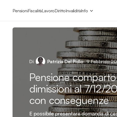
Pensioni
Fiscalità
Lavoro
Diritto
Invalidità
Info
Di
Patrizia Del Pidio
9 Febbraio 2
Pensione comparto 
dimissioni al 7/12/20
con conseguenze
E possibile presentare domanda di ces