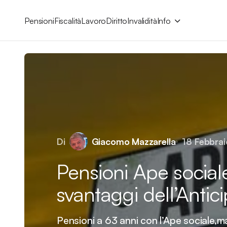
Pensioni
Fiscalità
Lavoro
Diritto
Invalidità
Info
Di
Giacomo Mazzarella
18 Febbra
Pensioni Ape social
svantaggi dell’Antic
Pensioni a 63 anni con l’Ape sociale,ma