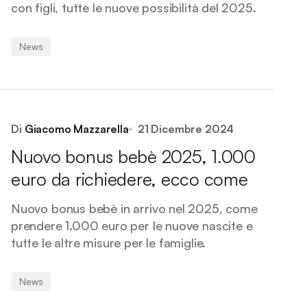
con figli, tutte le nuove possibilità del 2025.
News
Di
Giacomo Mazzarella
21 Dicembre 2024
Nuovo bonus bebè 2025, 1.000
euro da richiedere, ecco come
Nuovo bonus bebè in arrivo nel 2025, come
prendere 1.000 euro per le nuove nascite e
tutte le altre misure per le famiglie.
News