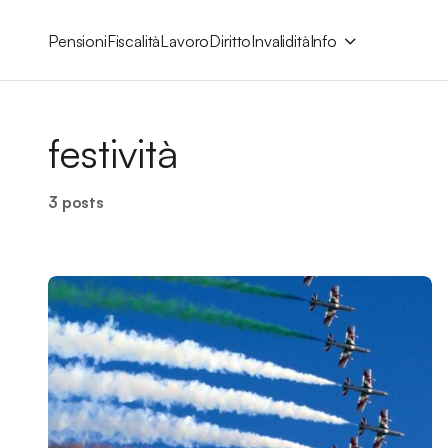
Pensioni
Fiscalità
Lavoro
Diritto
Invalidità
Info
festività
3 posts