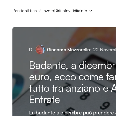
Pensioni
Fiscalità
Lavoro
Diritto
Invalidità
Info
Di
Giacomo Mazzarella
22 Novem
Badante, a dicembr
euro, ecco come fa
tutto tra anziano e 
Entrate
La badante a dicembre può prendere 4