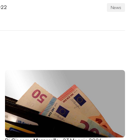
022
News