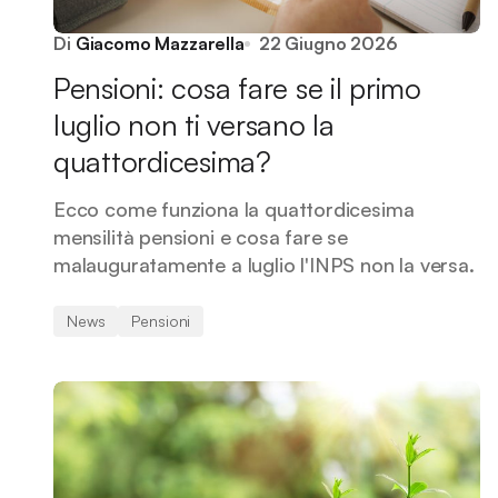
Di
Giacomo Mazzarella
22 Giugno 2026
Pensioni: cosa fare se il primo
luglio non ti versano la
quattordicesima?
Ecco come funziona la quattordicesima
mensilità pensioni e cosa fare se
malauguratamente a luglio l'INPS non la versa.
News
Pensioni