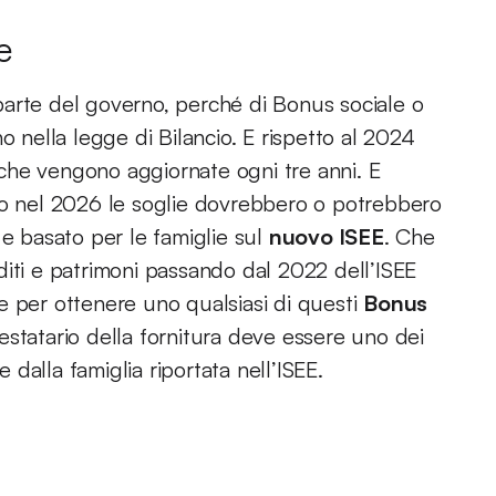
e
parte del governo, perché di Bonus sociale o
o nella legge di Bilancio. E rispetto al 2024
che vengono aggiornate ogni tre anni. E
to nel 2026 le soglie dovrebbero o potrebbero
 e basato per le famiglie sul
nuovo ISEE
. Che
diti e patrimoni passando dal 2022 dell’ISEE
e per ottenere uno qualsiasi di questi
Bonus
ntestatario della fornitura deve essere uno dei
 dalla famiglia riportata nell’ISEE.