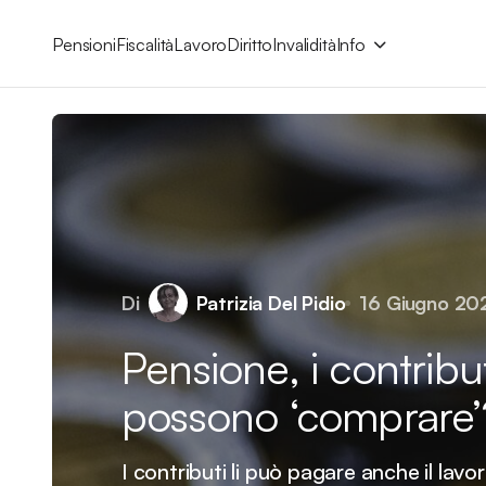
Pensioni
Fiscalità
Lavoro
Diritto
Invalidità
Info
Di
Patrizia Del Pidio
16 Giugno 20
Pensione, i contribu
possono ‘comprare’
I contributi li può pagare anche il lavo