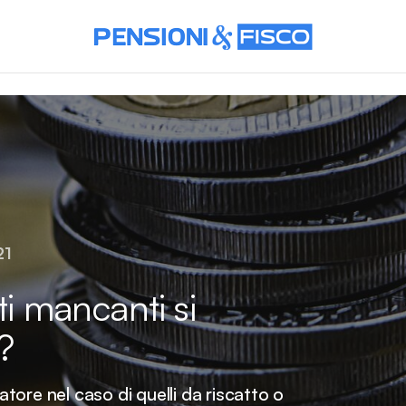
21
ti mancanti si
?
ratore nel caso di quelli da riscatto o