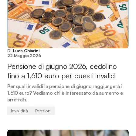
Di
Luca Chiarini
22 Maggio 2026
Pensione di giugno 2026, cedolino
fino a 1.610 euro per questi invalidi
Per quali invalidi la pensione di giugno raggiungerà i
1.610 euro? Vediamo chi è interessato da aumento e
arretrati.
Invalidità
Pensioni