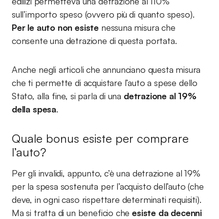
edilizi permetteva una detrazione al 110%
sull’importo speso (ovvero più di quanto speso).
Per le auto non esiste
nessuna misura che
consente una detrazione di questa portata.
Anche negli articoli che annunciano questa misura
che ti permette di acquistare l’auto a spese dello
Stato, alla fine, si parla di una
detrazione al 19%
della spesa
.
Quale bonus esiste per comprare
l’auto?
Per gli invalidi, appunto, c’è una detrazione al 19%
per la spesa sostenuta per l’acquisto dell’auto (che
deve, in ogni caso rispettare determinati requisiti).
Ma si tratta di un beneficio che
esiste da decenni