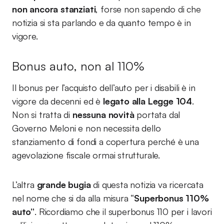
non ancora stanziati
, forse non sapendo di che
notizia si sta parlando e da quanto tempo è in
vigore.
Bonus auto, non al 110%
Il bonus per l’acquisto dell’auto per i disabili è in
vigore da decenni ed è
legato alla Legge 104
.
Non si tratta di
nessuna novità
portata dal
Governo Meloni e non necessita dello
stanziamento di fondi a copertura perché è una
agevolazione fiscale ormai strutturale.
L’altra
grande bugia
di questa notizia va ricercata
nel nome che si da alla misura “
Superbonus 110%
auto”
. Ricordiamo che il superbonus 110 per i lavori