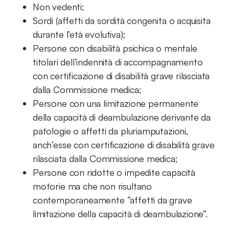
Non vedenti;
Sordi (affetti da sordità congenita o acquisita
durante l’età evolutiva);
Persone con disabilità psichica o mentale
titolari dell’indennità di accompagnamento
con certificazione di disabilità grave rilasciata
dalla Commissione medica;
Persone con una limitazione permanente
della capacità di deambulazione derivante da
patologie o affetti da pluriamputazioni,
anch’esse con certificazione di disabilità grave
rilasciata dalla Commissione medica;
Persone con ridotte o impedite capacità
motorie ma che non risultano
contemporaneamente “affetti da grave
limitazione della capacità di deambulazione”.