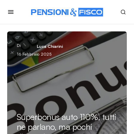
Di
Luca Chiarini
16 Febbraio 2025
Superbonus auto 110%, tutti
ne parlano, ma pochi