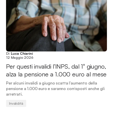
Di
Luca Chiarini
12 Maggio 2026
Per questi invalidi l’INPS, dal 1° giugno,
alza la pensione a 1.000 euro al mese
Per alcuni invalidi a giugno scatta l'aumento della
pensione a 1.000 euro e saranno corrisposti anche gli
arretrati.
Invalidità