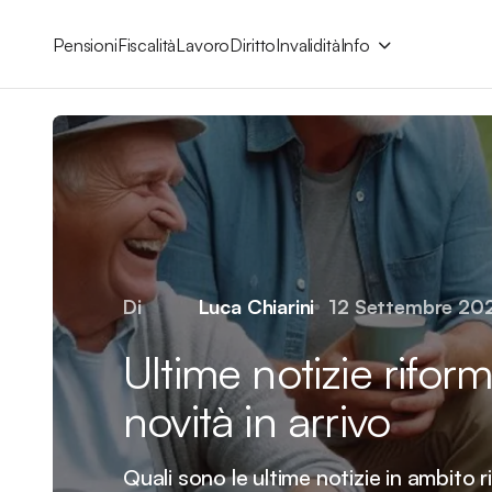
Pensioni
Fiscalità
Lavoro
Diritto
Invalidità
Info
Di
Luca Chiarini
12 Settembre 20
Ultime notizie rifor
novità in arrivo
Quali sono le ultime notizie in ambito