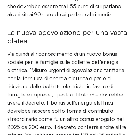
che dovrebbe essere tra i 55 euro di cui parlano
alcuni siti ai 90 euro di cui parlano altri media.
La nuova agevolazione per una vasta
platea
Via quindi al riconoscimento di un nuovo bonus
sociale per le famiglie sulle bollette dell’energia
elettrica. “Misure urgenti di agevolazione tariffaria
per la fornitura di energia elettrica e gas e di
riduzione delle bollette elettriche in favore di
famiglie e imprese”, questo il titolo che dovrebbe
avere il decreto. Il bonus sull’energia elettrica
dovrebbe nascere sotto forma di contributo
straordinario come fu un altro bonus erogato nel
2025 da 200 euro. Il decreto conterrà anche altre