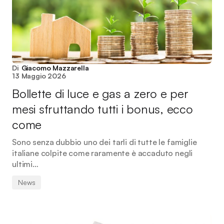
Di
Giacomo Mazzarella
13 Maggio 2026
Bollette di luce e gas a zero e per
mesi sfruttando tutti i bonus, ecco
come
Sono senza dubbio uno dei tarli di tutte le famiglie
italiane colpite come raramente è accaduto negli
ultimi…
News