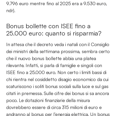
9.796 euro mentre fino al 2025 era a 9.530 euro,
ndr).
Bonus bollette con ISEE fino a
25.000 euro: quanto si risparmia?
In attesa che il decreto veda i natali con il Consiglio
dei ministri della settimana prossima, sembra certo
che il nuovo bonus bollette abbia una platea
rilevante. Infatti, si parla di famiglie e singoli con
ISEE fino a 25.000 euro. Non certo i limiti bassi di
chi rientra nel cosiddetto disagio economico da cui
scaturiscono i soliti bonus sociali sulla luce e sul gas
citati in premessa. Sulle cifre dei bonus si sa ancora
poco. Le dotazioni finanziarie della misura
dovrebbero essere di circa 315 milioni di euro e
andranno al bonus per l’energia elettrica. Un bonus