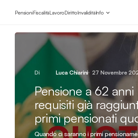
Pensioni
Fiscalità
Lavoro
Diritto
Invalidità
Info
Di
Luca Chiarini
27 Novembre 20
Pensione a 62 anni
requisiti già raggiu
primi pensionati qu
Quando ci saranno i primi pensioname