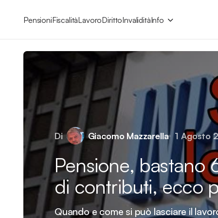
Pensioni
Fiscalità
Lavoro
Diritto
Invalidità
Info
Di
Giacomo Mazzarella
1 Agosto 
Pensione, bastano 6
di contributi, ecco 
Quando e come si può lasciare il lavor