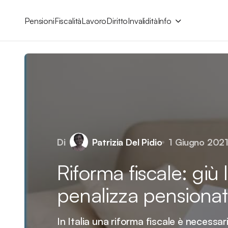
Pensioni
Fiscalità
Lavoro
Diritto
Invalidità
Info
Di
Patrizia Del Pidio
1 Giugno 202
Riforma fiscale: giù 
penalizza pensionat
In Italia una riforma fiscale è necessaria