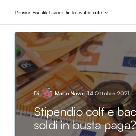
Pensioni
Fiscalità
Lavoro
Diritto
Invalidità
Info
Di
Mario Nava
14 Ottobre 2021
Stipendio colf e bad
soldi in busta paga?