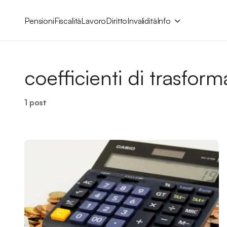
Pensioni
Fiscalità
Lavoro
Diritto
Invalidità
Info
coefficienti di trasfor
1 post