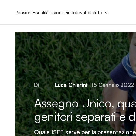
Pensioni
Fiscalità
Lavoro
Diritto
Invalidità
Info
Di
Luca Chiarini
16 Gennaio 2022
Assegno Unico, qual
genitori separati e d
Quale ISEE serve per la presentazione 