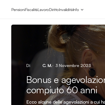
Pensioni
Fiscalità
Lavoro
Diritto
Invalidità
Info
Di
C. M.
3 Novembre 2023
Bonus e agevolazion
compiuto 60 anni
Ecco alcune delle agevolazioni a cui h