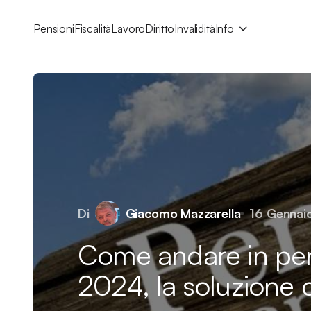
Pensioni
Fiscalità
Lavoro
Diritto
Invalidità
Info
Di
Giacomo Mazzarella
16 Gennai
Come andare in pen
2024, la soluzione c