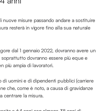
64 anni
li nuove misure passando andare a sostituire
ra resterà in vigore fino alla sua naturale
igore dal 1 gennaio 2022, dovranno avere un
a soprattutto dovranno essere più eque e
 più ampia di lavoratori.
o di uomini e di dipendenti pubblici (carriere
nne che, come è noto, a causa di gravidanze
 a centrare la misura.
’uscita a 64 anni con almeno 38 anni di