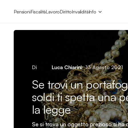
Pensioni
Fiscalità
Lavoro
Diritto
Invalidità
Info
Di
Luca Chiarini
13 Agosto 2021
Se trovi un portafogl
soldi ti spetta una p
la legge
Se si trova un oggetto prezioso si ha d