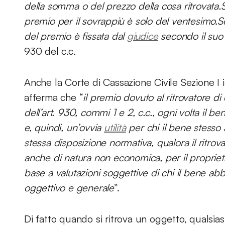
della somma o del prezzo della cosa ritrovata.
premio per il sovrappiù è solo del ventesimo.S
del premio è fissata dal
giudice
secondo il su
930 del c.c.
Anche la Corte di Cassazione Civile Sezione 
afferma che “
il premio dovuto al ritrovatore d
dell’art. 930, commi 1 e 2, c.c., ogni volta il 
e, quindi, un’ovvia
utilità
per chi il bene stesso 
stessa disposizione normativa, qualora il ritr
anche di natura non economica, per il proprieta
base a valutazioni soggettive di chi il bene abb
oggettivo e generale
”.
Di fatto quando si ritrova un oggetto, qualsiasi