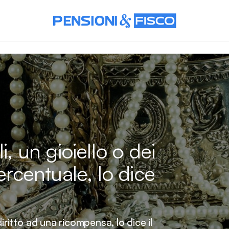
i, un gioiello o dei
ercentuale, lo dice
iritto ad una ricompensa, lo dice il