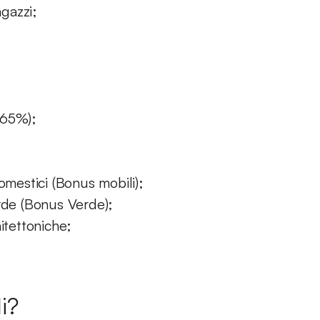
agazzi;
 65%);
omestici (Bonus mobili);
rde (Bonus Verde);
itettoniche;
i?