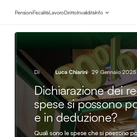
Pensioni
Fiscalità
Lavoro
Diritto
Invalidità
Info
Di
Luca Chiarini
29 Gennaio 2025
Dichiarazione dei re
spese si possono po
e in deduzione?
Quali sono le spese che si possono po