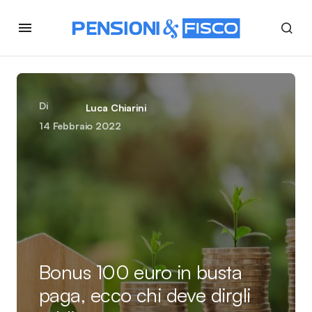
Di
Luca Chiarini
14 Febbraio 2022
Bonus 100 euro in busta
paga, ecco chi deve dirgli