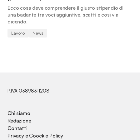
Ecco cosa deve comprendere il giusto stipendio di
una badante tra voci aggiuntive, scatti e così via
dicendo.
Lavoro
News
P.IVA 03898311208
Chi siamo
Redazione
Contatti
Privacy e Coockie Policy