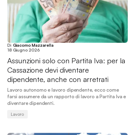
Di
Giacomo Mazzarella
18 Giugno 2026
Assunzioni solo con Partita Iva: per la
Cassazione devi diventare
dipendente, anche con arretrati
Lavoro autonomo e lavoro dipendente, ecco come
farsi assumere da un rapporto di lavoro a Partita Iva e
diventare dipendenti.
Lavoro