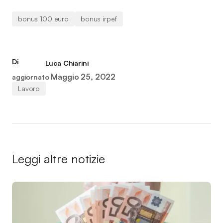
bonus 100 euro
bonus irpef
Di
Luca Chiarini
Maggio 25, 2022
aggiornato
Lavoro
Leggi altre notizie