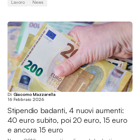
Lavoro
News
Di
Giacomo Mazzarella
16 Febbraio 2026
Stipendio badanti, 4 nuovi aumenti:
40 euro subito, poi 20 euro, 15 euro
e ancora 15 euro