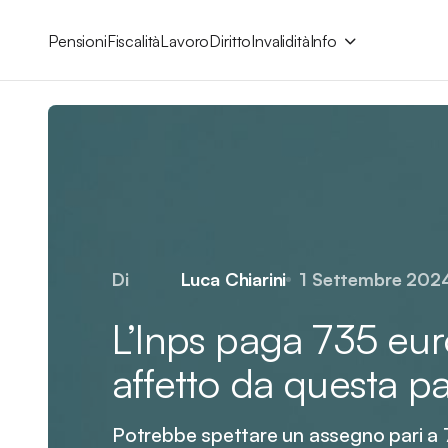
Pensioni
Fiscalità
Lavoro
Diritto
Invalidità
Info
Di
Luca Chiarini
1 Settembre 202
L’Inps paga 735 eur
affetto da questa pa
Potrebbe spettare un assegno pari a 7