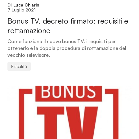
Di
Luca Chiarini
7 Luglio 2021
Bonus TV, decreto firmato: requisiti e
rottamazione
Come funziona il nuovo bonus TV: i requisiti per
ottenerlo e la doppia procedura di rottamazione del
vecchio televisore.
Fiscalità