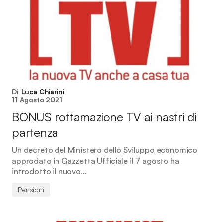
Di
Luca Chiarini
11 Agosto 2021
BONUS rottamazione TV ai nastri di
partenza
Un decreto del Ministero dello Sviluppo economico
approdato in Gazzetta Ufficiale il 7 agosto ha
introdotto il nuovo…
Pensioni