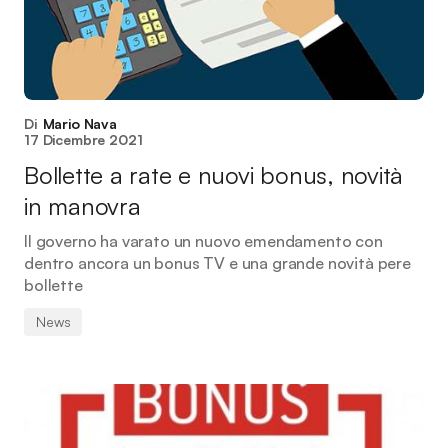
Di
Mario Nava
17 Dicembre 2021
Bollette a rate e nuovi bonus, novità
in manovra
Il governo ha varato un nuovo emendamento con
dentro ancora un bonus TV e una grande novità pere
bollette
News