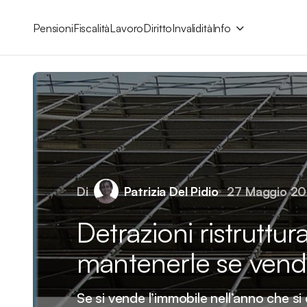
Pensioni
Fiscalità
Lavoro
Diritto
Invalidità
Info
Di
Patrizia Del Pidio
27 Maggio 20
Detrazioni ristruttu
mantenerle se vend
Se si vende l’immobile nell’anno che si 