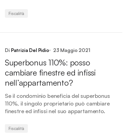
Fiscalità
Di
Patrizia Del Pidio
23 Maggio 2021
Superbonus 110%: posso
cambiare finestre ed infissi
nell’appartamento?
Se il condominio beneficia del superbonus
110%, il singolo proprietario può cambiare
finestre ed infissi nel suo appartamento.
Fiscalità