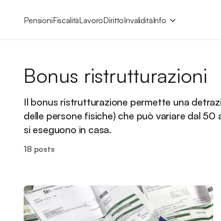
Pensioni
Fiscalità
Lavoro
Diritto
Invalidità
Info
Bonus ristrutturazioni
Il bonus ristrutturazione permette una detraz
delle persone fisiche) che può variare dal 50 a
si eseguono in casa.
18 posts