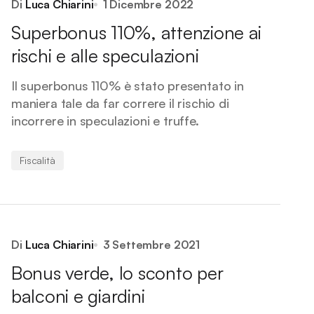
Di
Luca Chiarini
1 Dicembre 2022
Superbonus 110%, attenzione ai
rischi e alle speculazioni
Il superbonus 110% è stato presentato in
maniera tale da far correre il rischio di
incorrere in speculazioni e truffe.
Fiscalità
Di
Luca Chiarini
3 Settembre 2021
Bonus verde, lo sconto per
balconi e giardini