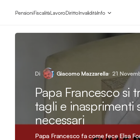
Pensioni
Fiscalità
Lavoro
Diritto
Invalidità
Info
Di
Giacomo Mazzarella
21 Novem
Papa Francesco si t
tagli e inasprimenti
necessari
Papa Francesco fa come fece Elsa Forn