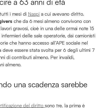
re a 63 anni di età
utti i mesi di
Naspi
a cui avevano diritto.
givers
che da 6 mesi almeno convivono con
 lavori gravosi, cioè in una delle ormai note 15
infermieri delle sale operatorie, dai camionisti
egorie che hanno accesso all’APE sociale nel
tà deve essere stata svolta per 6 degli ultimi 7
ni di contributi almeno. Per invalidi,
nni almeno.
uando una scadenza sarebbe
rtificazione del diritto
sono tre. la prima è