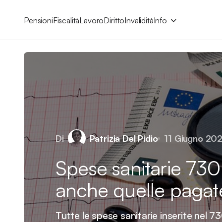
Pensioni
Fiscalità
Lavoro
Diritto
Invalidità
Info
Di
Patrizia Del Pidio
11 Giugno 202
Spese sanitarie 730
anche quelle pagate
Tutte le spese sanitarie inserite nel 