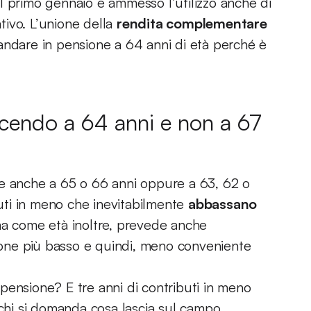
l primo gennaio è ammesso l’utilizzo anche di
ivo. L’unione della
rendita complementare
andare in pensione a 64 anni di età perché è
scendo a 64 anni e non a 67
le anche a 65 o 66 anni oppure a 63, 62 o
buti in meno che inevitabilmente
abbassano
ima come età inoltre, prevede anche
zione più basso e quindi, meno conveniente
pensione? E tre anni di contributi in meno
hi si domanda cosa lascia sul campo